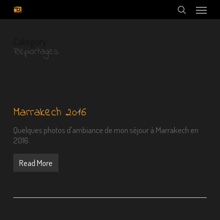
Menu
Skip
to
search
main
content
Category
Reportages
Marrakech 2016
Quelques photos d'ambiance de mon séjour à Marrakech en
2016.
Read More